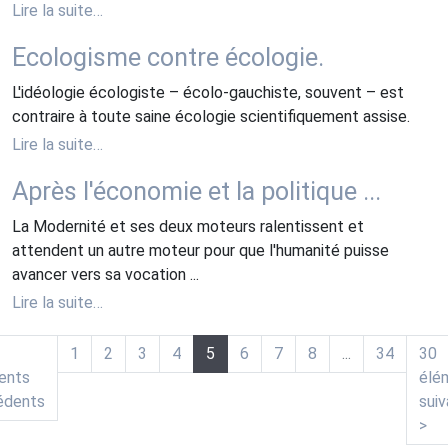
Lire la suite…
Ecologisme contre écologie.
L'idéologie écologiste – écolo-gauchiste, souvent – est
contraire à toute saine écologie scientifiquement assise.
Lire la suite…
Après l'économie et la politique ...
La Modernité et ses deux moteurs ralentissent et
attendent un autre moteur pour que l'humanité puisse
avancer vers sa vocation ...
Lire la suite…
1
2
3
4
5
6
7
8
...
34
30
ents
élé
(actuelle)
édents
suiv
>