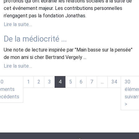
profonds qui ont ébranlé les relations sociales à la suite de
cet événement majeur. Les contributions personnelles
n’engagent pas la fondation Jonathas.
Lire la suite…
De la médiocrité ...
Une note de lecture inspirée par "Main basse sur la pensée"
de mon ami si cher Bertrand Vergely ...
Lire la suite…
30
1
2
3
4
5
6
7
...
34
30
éments
éléme
(actuelle)
écédents
suivan
>