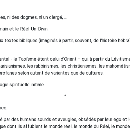
s, ni des dogmes, ni un clergé, ...
main et le Réel-Un-Divin.
 textes bibliques (imaginés à partir, souvent, de l'histoire héb
tal - le Taoïsme étant celui d'Orient – qui, à partir du Lévitism
arisianismes, les rabbinismes, les christianismes, les mahométis
profanes selon autant de variantes que de cultures.
gie spirituelle initiale.
*
nce.
é par des humains sourds et aveugles, obsédés par leur ego et le
que dont ils affublent le monde réel, le monde du Réel, le monde