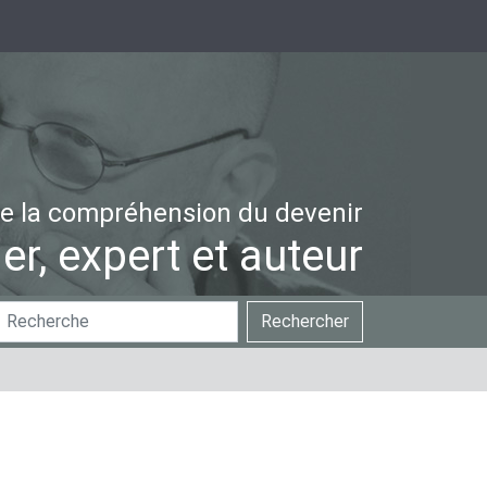
e la compréhension du devenir
er, expert et auteur
hercher
Recherche
Rechercher
ar
avancée…