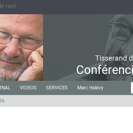
e réel
Tisserand d
Conférenci
C
RNAL
VIDEOS
SERVICES
Marc Halévy
p
026