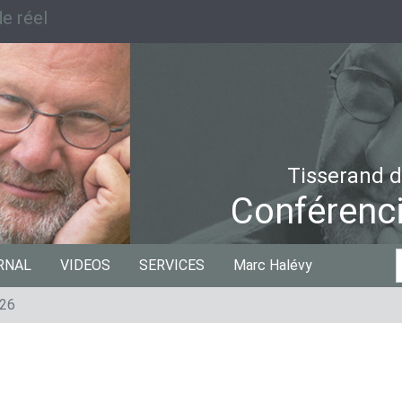
e réel
Tisserand d
Conférenci
C
RNAL
VIDEOS
SERVICES
Marc Halévy
p
026