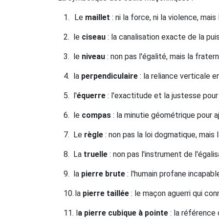
1.
Le
maillet
: ni la force, ni la violence, mai
2.
le
ciseau
: la canalisation exacte de la pui
3.
le
niveau
: non pas l'égalité, mais la frate
4.
la
perpendiculaire
: la reliance verticale 
5.
l'
équerre
: l'exactitude et la justesse pour
6.
le
compas
: la minutie géométrique pour aj
7.
Le
règle
: non pas la loi dogmatique, mais
8.
La
truelle
: non pas l'instrument de l'égalisa
9.
la
pierre brute
: l'humain profane incapable
10.
la
pierre taillée
: le maçon aguerri qui conn
11.
l
a pierre cubique à pointe
: la référence 