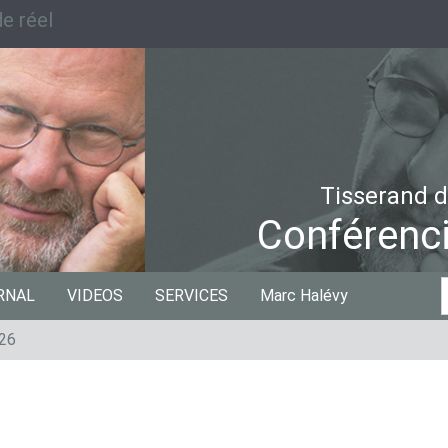
e réel
Tisserand d
Conférenci
C
RNAL
VIDEOS
SERVICES
Marc Halévy
p
026