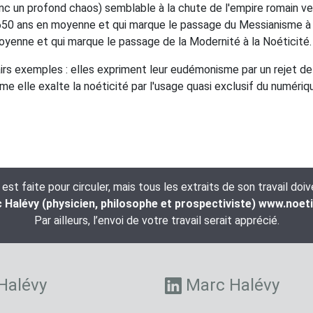
c un profond chaos) semblable à la chute de l'empire romain vers
es 1650 ans en moyenne et qui marque le passage du Messianisme à
oyenne et qui marque le passage de la Modernité à la Noéticité.
irs exemples : elles expriment leur eudémonisme par un rejet de t
omme elle exalte la noéticité par l'usage quasi exclusif du numér
t faite pour circuler, mais tous les extraits de son travail doi
Halévy (physicien, philosophe et prospectiviste) www.noet
Par ailleurs, l’envoi de votre travail serait apprécié.
Halévy
Marc Halévy