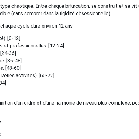
type chaotique. Entre chaque bifurcation, se construit et se vit 
ssible (sans sombrer dans la rigidité obsessionnelle).
 chaque cycle dure environ 12 ans
é). [0-12]
es et professionnelles. [12-24]
 [24-36]
ne. [36-48]
s. [48-60]
uvelles activités). [60-72]
84]
inition d'un ordre et d'une harmonie de niveau plus complexe, po
?
?