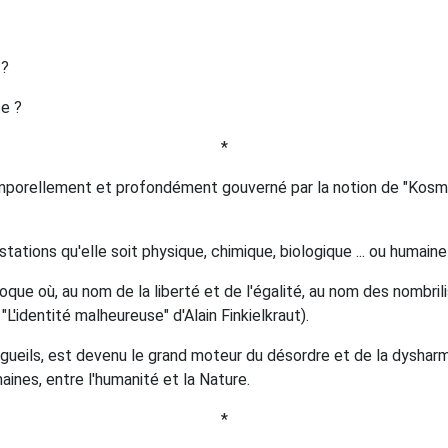
 ?
ce ?
*
porellement et profondément gouverné par la notion de "Kosmos" 
stations qu'elle soit physique, chimique, biologique ... ou humain
oque où, au nom de la liberté et de l'égalité, au nom des nombrili
 "L'identité malheureuse" d'Alain Finkielkraut).
ueils, est devenu le grand moteur du désordre et de la dysharmo
ines, entre l'humanité et la Nature.
*