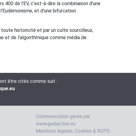
 400 de l'EV, c'est-à-dire la combinaison d'une
 l'Eudémonisme, et d'une bifurcation
oute historicité et par un culte sourcilleux,
ique et de l'algorithmique comme média de
vent être cités comme suit :
ique.eu
Communication gérée par
www.guidaction.eu
Mentions légales, Cookies & RGPD