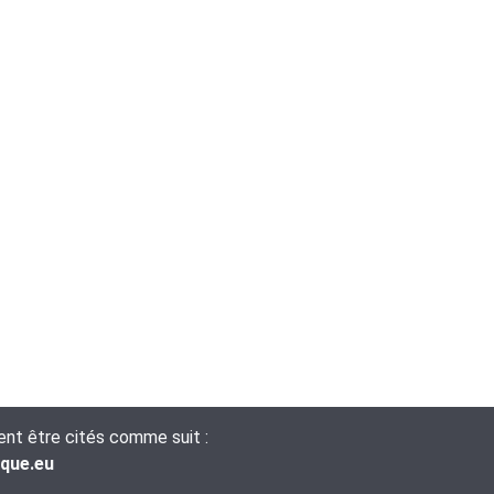
vent être cités comme suit :
ique.eu