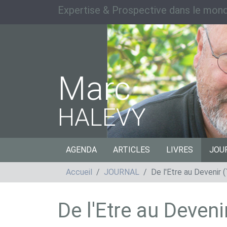
Expertise & Prospective dans le mond
Marc
HALEVY
AGENDA
ARTICLES
LIVRES
JOU
Accueil
JOURNAL
De l'Etre au Devenir
De l'Etre au Deven