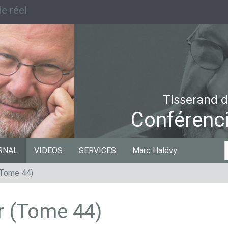
e réel
Tisserand d
Conférenci
C
RNAL
VIDEOS
SERVICES
Marc Halévy
p
 (Tome 44)
ir (Tome 44)