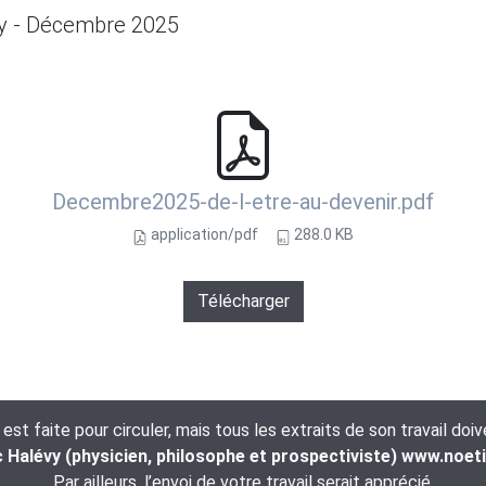
vy - Décembre 2025
Decembre2025-de-l-etre-au-devenir.pdf
application/pdf
288.0 KB
Télécharger
t faite pour circuler, mais tous les extraits de son travail doi
Halévy (physicien, philosophe et prospectiviste) www.noet
Par ailleurs, l’envoi de votre travail serait apprécié.