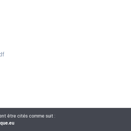
df
vent être cités comme suit :
ique.eu