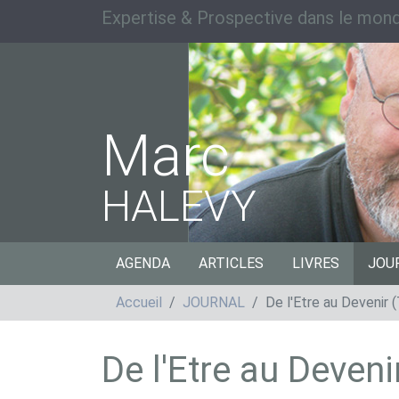
Expertise & Prospective dans le mond
Marc
HALEVY
AGENDA
ARTICLES
LIVRES
JOU
Accueil
JOURNAL
De l'Etre au Devenir
De l'Etre au Deven