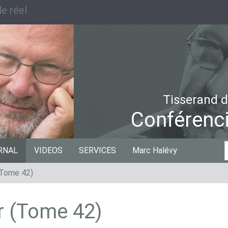
e réel
Tisserand d
Conférenci
C
RNAL
VIDEOS
SERVICES
Marc Halévy
p
 (Tome 42)
ir (Tome 42)