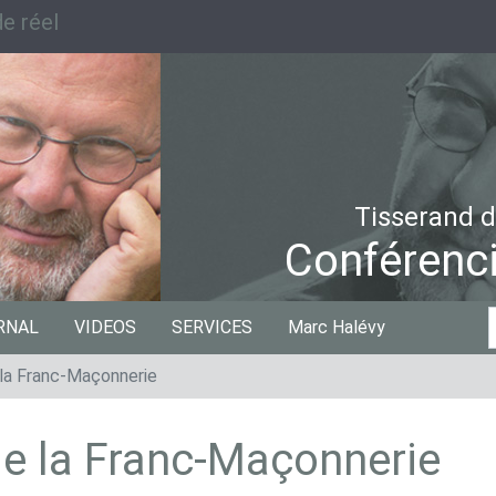
e réel
Tisserand d
Conférenci
C
RNAL
VIDEOS
SERVICES
Marc Halévy
p
 la Franc-Maçonnerie
de la Franc-Maçonnerie