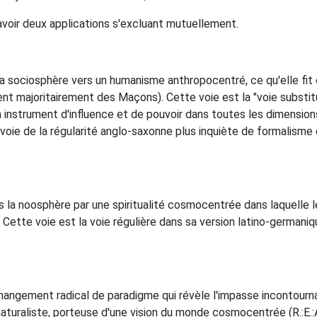
 avoir deux applications s'excluant mutuellement.
 la sociosphère vers un humanisme anthropocentré, ce qu'elle fit
ent majoritairement des Maçons). Cette voie est la "voie substi
instrument d'influence et de pouvoir dans toutes les dimensions 
 voie de la régularité anglo-saxonne plus inquiète de formalisme e
rs la noosphère par une spiritualité cosmocentrée dans laquelle
t. Cette voie est la voie régulière dans sa version latino-german
hangement radical de paradigme qui révèle l'impasse incontour
turaliste, porteuse d'une vision du monde cosmocentrée (R.:E.:A.:A.