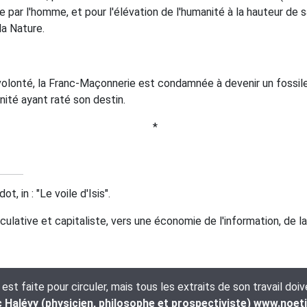
par l'homme, et pour l'élévation de l'humanité à la hauteur de 
la Nature.
 volonté, la Franc-Maçonnerie est condamnée à devenir un fossil
ité ayant raté son destin.
*
, in : "Le voile d'Isis".
lative et capitaliste, vers une économie de l'information, de la
t faite pour circuler, mais tous les extraits de son travail doi
Halévy (physicien, philosophe et prospectiviste) www.noet