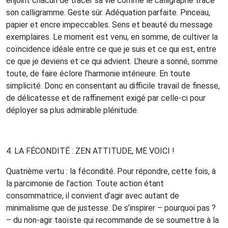
enjoint chacun de tracer sa vie comme le calligraphe trace
son calligramme. Geste sûr. Adéquation parfaite. Pinceau,
papier et encre impeccables. Sens et beauté du message
exemplaires.
Le moment est venu, en somme, de cultiver la
coïncidence idéale entre ce que je suis et ce qui est, entre
ce que je deviens et ce qui advient.
L’heure a sonné, somme
toute, de faire éclore l’harmonie intérieure. En toute
simplicité. Donc en consentant au difficile travail de finesse,
de délicatesse et de raffinement exigé par celle-ci pour
déployer sa plus admirable plénitude.
4. L
A
FÉCONDITÉ
:
ZEN
ATTITUDE
,
ME
VOICI
!
Quatrième vertu : la fécondité. Pour répondre, cette fois, à
la parcimonie de l’action.
Toute action étant
consommatrice, il convient d’agir avec autant de
minimalisme que de justesse. De s’inspirer – pourquoi pas ?
– du non-agir taoïste qui recommande de se soumettre à la