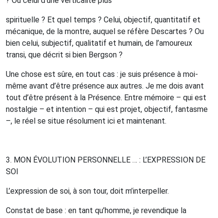
? Ou celui d’une verticalité plus
spirituelle ?
Et quel temps ? Celui, objectif, quantitatif et
mécanique, de la montre, auquel se réfère Descartes ? Ou
bien celui, subjectif, qualitatif et humain, de l’amoureux
transi, que décrit si bien Bergson ?
Une chose est sûre, en tout cas : je suis présence à moi-
même avant d’être présence aux autres.
Je me dois avant
tout d’être présent à la Présence. Entre mémoire – qui est
nostalgie – et intention – qui est projet, objectif, fantasme
–, le réel se situe résolument ici et maintenant.
3. M
ON
ÉVOLUTION
PERSONNELLE …
:
L
’
EXPRESSION
DE
SOI
L’expression de soi, à son tour, doit m’interpeller.
Constat de base : en tant qu’homme, je revendique la