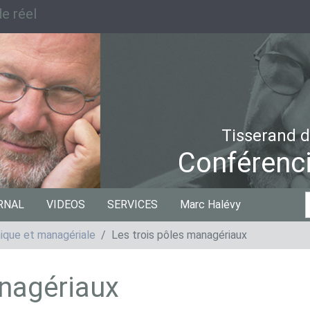
e réel
Tisserand d
Conférenci
C
RNAL
VIDEOS
SERVICES
Marc Halévy
p
que et managériale
Les trois pôles managériaux
anagériaux