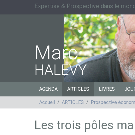
Expertise & Prospective dans le mond
Marc
HALEVY
AGENDA
ARTICLES
LIVRES
JOU
Accueil
ARTICLES
Prospective économi
Les trois pôles m