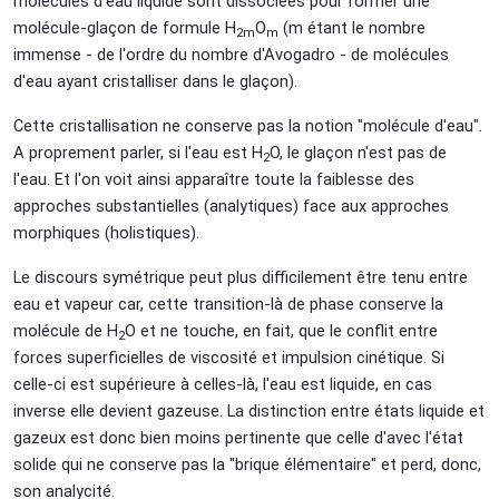
molécules d'eau liquide sont dissociées pour former une
molécule-glaçon de formule H
O
(m étant le nombre
2m
m
immense - de l'ordre du nombre d'Avogadro - de molécules
d'eau ayant cristalliser dans le glaçon).
Cette cristallisation ne conserve pas la notion "molécule d'eau".
A proprement parler, si l'eau est H
O, le glaçon n'est pas de
2
l'eau. Et l'on voit ainsi apparaître toute la faiblesse des
approches substantielles (analytiques) face aux approches
morphiques (holistiques).
Le discours symétrique peut plus difficilement être tenu entre
eau et vapeur car, cette transition-là de phase conserve la
molécule de H
O et ne touche, en fait, que le conflit entre
2
forces superficielles de viscosité et impulsion cinétique. Si
celle-ci est supérieure à celles-là, l'eau est liquide, en cas
inverse elle devient gazeuse. La distinction entre états liquide et
gazeux est donc bien moins pertinente que celle d'avec l'état
solide qui ne conserve pas la "brique élémentaire" et perd, donc,
son analycité.