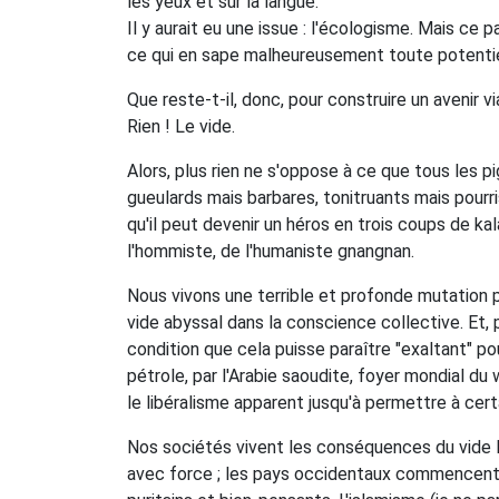
les yeux et sur la langue.
Il y aurait eu une issue : l'écologisme. Mais c
ce qui en sape malheureusement toute potentiel
Que reste-t-il, donc, pour construire un avenir v
Rien ! Le vide.
Alors, plus rien ne s'oppose à ce que tous les 
gueulards mais barbares, tonitruants mais pourr
qu'il peut devenir un héros en trois coups de kala
l'hommiste, de l'humaniste gnangnan.
Nous vivons une terrible et profonde mutation p
vide abyssal dans la conscience collective. Et, 
condition que cela puisse paraître "exaltant" po
pétrole, par l'Arabie saoudite, foyer mondial du
le libéralisme apparent jusqu'à permettre à cer
Nos sociétés vivent les conséquences du vide lai
avec force ; les pays occidentaux commencent à 