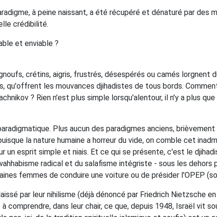
e paradigme, à peine naissant, a été récupéré et dénaturé par de
le crédibilité.
iable et enviable ?
pignoufs, crétins, aigris, frustrés, désespérés ou camés lorgnen
is, qu'offrent les mouvances djihadistes de tous bords. Comment 
chnikov ? Rien n'est plus simple lorsqu'alentour, il n'y a plus que
aradigmatique. Plus aucun des paradigmes anciens, brièvement énu
puisque la nature humaine a horreur du vide, on comble cet inadm
ur un esprit simple et niais. Et ce qui se présente, c'est le djih
 wahhabisme radical et du salafisme intégriste - sous les dehors
taines femmes de conduire une voiture ou de présider l'OPEP (sou
ssé par leur nihilisme (déjà dénoncé par Friedrich Nietzsche en 18
comprendre, dans leur chair, ce que, depuis 1948, Israël vit so