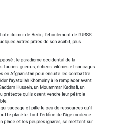
ute du mur de Berlin, l'éboulement de l'URSS
quelques autres pitres de son acabit, plus
e opposé : le paradigme occidental de la
s tueries, guerres, échecs, vilénies et saccages
ques en Afghanistan pour ensuite les combattre
aider l'ayatollah Khomeiny à le remplacer avant
un Saddam Hussein, un Mouammar Kadhafi, un
 prétexte qu'ils osent vendre leur pétrole
ble.
ui saccage et pille le peu de ressources qu'il
 cette planète, tout l'édifice de l'âge moderne
en place et les peuples ignares, se mettent sur