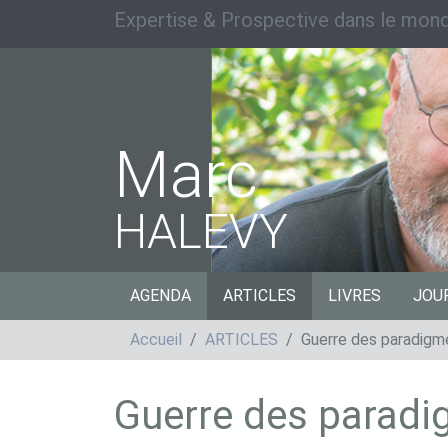
Expertise & Prospective dans le mond
Marc
HALEVY
AGENDA
ARTICLES
LIVRES
JOU
Accueil
ARTICLES
Guerre des paradigmes
Guerre des paradig