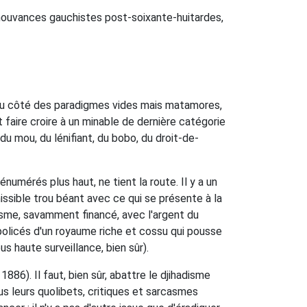
s mouvances gauchistes post-soixante-huitardes,
t du côté des paradigmes vides mais matamores,
faire croire à un minable de dernière catégorie
 du mou, du lénifiant, du bobo, du droit-de-
mérés plus haut, ne tient la route. Il y a un
issible trou béant avec ce qui se présente à la
adisme, savamment financé, avec l'argent du
 policés d'un royaume riche et cossu qui pousse
s haute surveillance, bien sûr).
86). Il faut, bien sûr, abattre le djihadisme
us leurs quolibets, critiques et sarcasmes