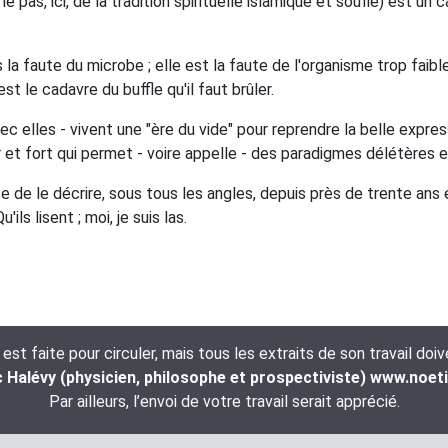
e pas, ici, de la tradition spirituelle islamique et soufie) est un c
s la faute du microbe ; elle est la faute de l'organisme trop faible
st le cadavre du buffle qu'il faut brûler.
c elles - vivent une "ère du vide" pour reprendre la belle expres
et fort qui permet - voire appelle - des paradigmes délétères e
 de le décrire, sous tous les angles, depuis près de trente ans 
ls lisent ; moi, je suis las.
t faite pour circuler, mais tous les extraits de son travail doi
Halévy (physicien, philosophe et prospectiviste) www.noet
Par ailleurs, l’envoi de votre travail serait apprécié.