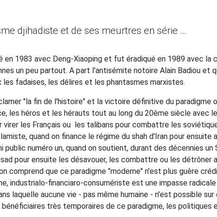
e djihadiste et de ses meurtres en série …
en 1983 avec Deng-Xiaoping et fut éradiqué en 1989 avec la ch
ennes un peu partout. A part l'antisémite notoire Alain Badiou et 
x les fadaises, les délires et les phantasmes marxistes.
lamer "la fin de l'histoire" et la victoire définitive du paradigm
ce, les héros et les hérauts tout au long du 20ème siècle avec le
ur virer les Français ou les talibans pour combattre les soviéti
slamiste, quand on finance le régime du shah d'Iran pour ensuite 
nemi public numéro un, quand on soutient, durant des décennies 
ad pour ensuite les désavouer, les combattre ou les détrôner au
, on comprend que ce paradigme "moderne" n'est plus guère crédi
e, industrialo-financiaro-consumériste est une impasse radicale q
sans laquelle aucune vie - pas même humaine - n'est possible sur
 bénéficiaires très temporaires de ce paradigme, les politiques 