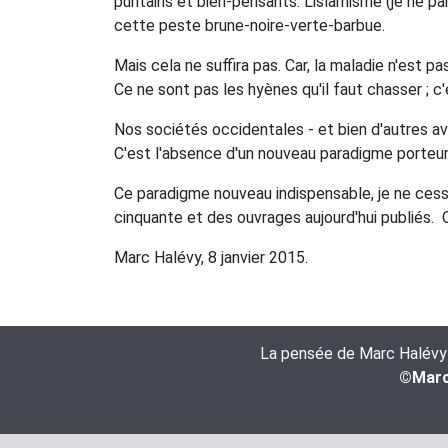
puritains et bien-pensants. L'islamisme (je ne parl
cette peste brune-noire-verte-barbue.
Mais cela ne suffira pas. Car, la maladie n'est pa
Ce ne sont pas les hyènes qu'il faut chasser ; c'e
Nos sociétés occidentales - et bien d'autres ave
C'est l'absence d'un nouveau paradigme porteur 
Ce paradigme nouveau indispensable, je ne cesse
cinquante et des ouvrages aujourd'hui publiés. Qu'i
Marc Halévy, 8 janvier 2015.
La pensée de Marc Halévy es
©Marc 