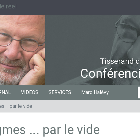
e réel
Tisserand d
Conférenci
C
RNAL
VIDEOS
SERVICES
Marc Halévy
p
 ... par le vide
mes ... par le vide