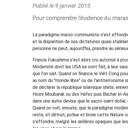
Publié le
9 janvier 2015
Pour comprendre l'évidence du marasm
La paradigme marxo-communiste s'est effondré 
et la disparition de ses dictatures quasi stalini
personne ne peut, aujourd'hui, prendre au sérieu
Francis Fukushima s'est alors cru autorisé à proc
Modernité dont les USA se sont fait, à leur sau
que l'on sait. Quand on finance le Viêt-Cong po
au nom du "monde libre" ou de l'antiterrorisme i
de déclarer la république islamique shiite, en
Hosni Moubarak ou des Hafez puis Bachar el-Ass
dans une autre devise que le sacro-saint dollar
Quand on voit, ensuite, que le paradigme modern
reste, et détruit, pollue et broie cette Nature 
s'effondre, malgré les œillères opaques que les