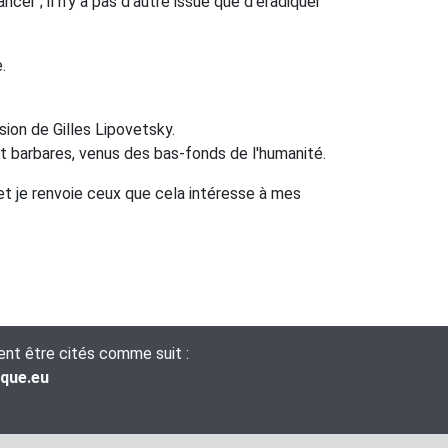
ancer ; il n'y a pas d'autre issue que d'éradiquer
.
sion de Gilles Lipovetsky.
t barbares, venus des bas-fonds de l'humanité.
et je renvoie ceux que cela intéresse à mes
vent être cités comme suit :
ique.eu